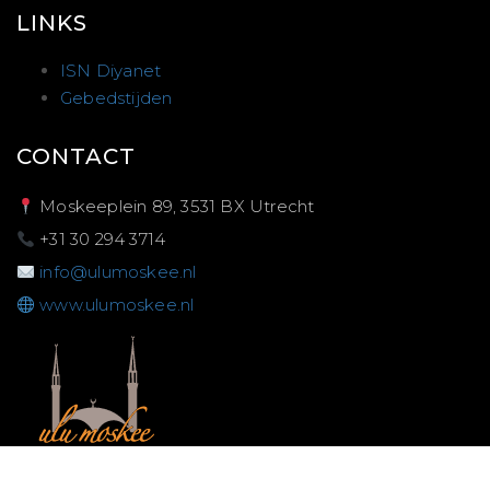
LINKS
ISN Diyanet
Gebedstijden
CONTACT
Moskeeplein 89, 3531 BX Utrecht
+31 30 294 3714
info@ulumoskee.nl
www.ulumoskee.nl