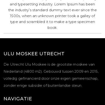
and typesetting industry. Lorem Ipsum has been
the industry’s standard dummy text ever since the
1500s, when an unknown printer took a galley of
type and scrambled it to make a type specimen
book.
ULU MOSKEE UTRECHT
De Utrecht Ulu Moskee is de grootste moskee van
Nederland (4800 m2). Gebouwd tussen 2009 en 2015,
volledig gefinancierd door onze eigen gemeenschap,
zonder enige subsidie of buitenlandse steun.
NAVIGATIE