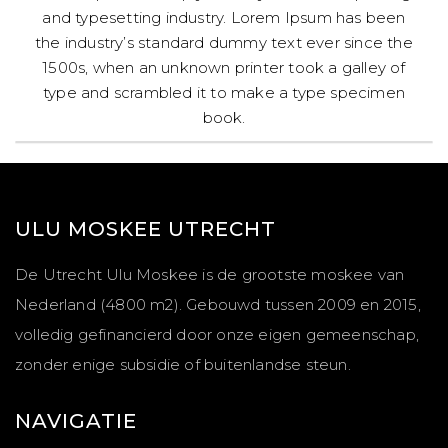
and typesetting industry. Lorem Ipsum has been
the industry’s standard dummy text ever since the
1500s, when an unknown printer took a galley of
type and scrambled it to make a type specimen
book.
ULU MOSKEE UTRECHT
De Utrecht Ulu Moskee is de grootste moskee van
Nederland (4800 m2). Gebouwd tussen 2009 en 2015,
volledig gefinancierd door onze eigen gemeenschap,
zonder enige subsidie of buitenlandse steun.
NAVIGATIE